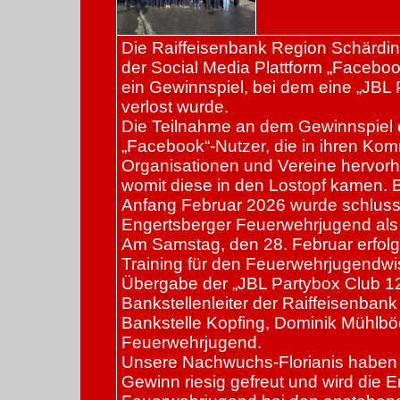
Die Raiffeisenbank Region Schärding
der Social Media Plattform „Facebo
ein Gewinnspiel, bei dem eine „JBL
verlost wurde.
Die Teilnahme an dem Gewinnspiel e
„Facebook“-Nutzer, die in ihren Ko
Organisationen und Vereine hervor
womit diese in den Lostopf kamen. 
Anfang Februar 2026 wurde schluss
Engertsberger Feuerwehrjugend als 
Am Samstag, den 28. Februar erfolg
Training für den Feuerwehrjugendwi
Übergabe der „JBL Partybox Club 1
Bankstellenleiter der Raiffeisenban
Bankstelle Kopfing, Dominik Mühlbö
Feuerwehrjugend.
Unsere Nachwuchs-Florianis haben 
Gewinn riesig gefreut und wird die 